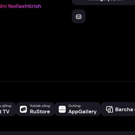
Yuklab oling:
Oching:
Barcha qurilmalar
RuStore
AppGallery
a, biz veb-saytimizdagi
cookie fayllari va ayrim boshqa ma’lumotlarni
te
ookie-fayllar va boshqa ma’lumotlarni
Maxfiylik siyosatiga
muvofiq biz t
Box Office, Inc