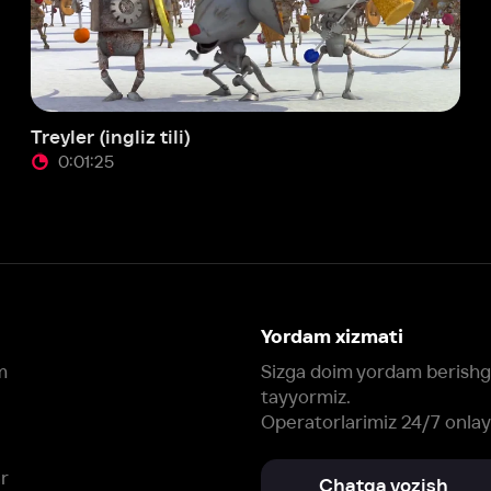
er (ingliz tili)
:01:25
Yordam xizmati
Sizga doim yordam berishga
tayyormiz.
Operatorlarimiz 24/7 onlayn
Chatga yozish
Fil
ashtirish