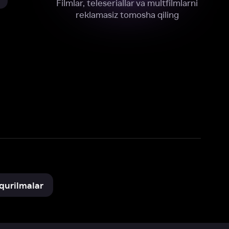
xnik, tahliliy va marketing maqsadlarida
omonimizdan to‘plash va foydalanishga