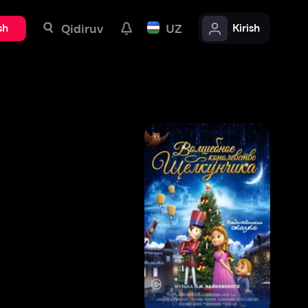
uv
UZ
Kirish
7
,
3