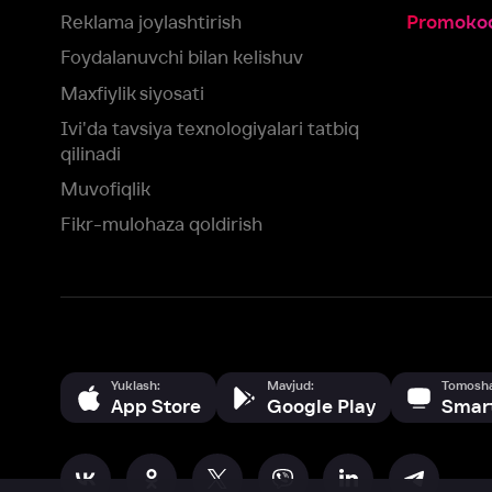
qilinadi
Muvofiqlik
Fikr-mulohaza qoldirish
Yuklash:
Mavjud:
Tomosha qiling:
App Store
Google Play
Smart TV
Siz uchun eng yaxshi foydalanuvchi taassurotini ta’minlash maqsadid
olamiz va foydalanamiz. Saytimizni ko‘rishda davom etish orqali siz c
©
2026
“Ivi.ru” MCHJ
rozilik berasiz.
HBO ® and related service marks are the property of Home 
yoki
yordam xizmatiga
murojaat qiling
Roziman