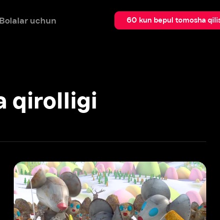
 uchun
Qidir
60 kun bepul tomosha qilish
olligi