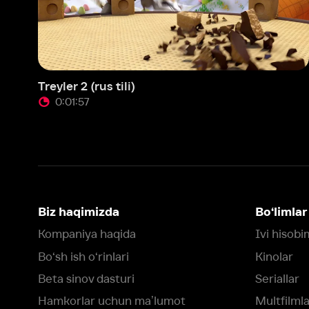
Treyler 2 (rus tili)
Treyl
0:01:57
0
Biz haqimizda
Bo‘limlar
Kompaniya haqida
Ivi hisobim
Bo‘sh ish o‘rinlari
Kinolar
Beta sinov dasturi
Seriallar
Hamkorlar uchun maʼlumot
Multfilmlar
Reklama joylashtirish
Promokodni faoll
Foydalanuvchi bilan kelishuv
Maxfiylik siyosati
Ivi'da tavsiya texnologiyalari tatbiq