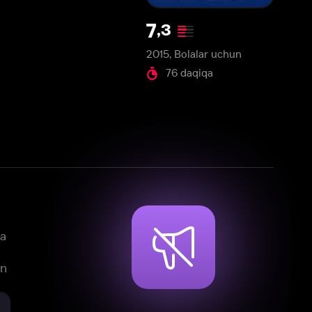
2015, Bolalar uchun
76 daqiqa
mlar, teleseriallar va multfilmlarni
reklamasiz tomosha qiling