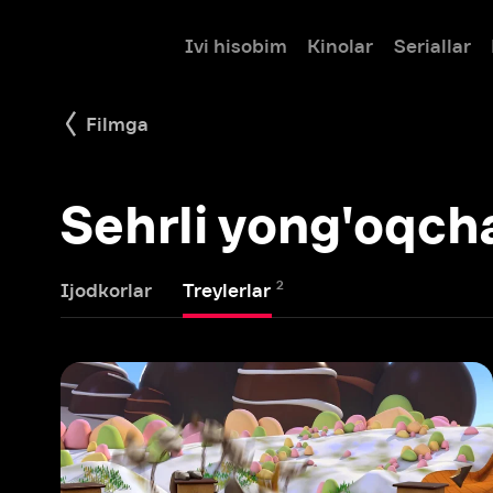
Ivi hisobim
Kinolar
Seriallar
Bolalar
Filmga
Sehrli yong'oqcha qir
2
Ijodkorlar
Treylerlar