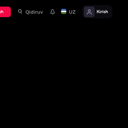
uv
UZ
Kirish