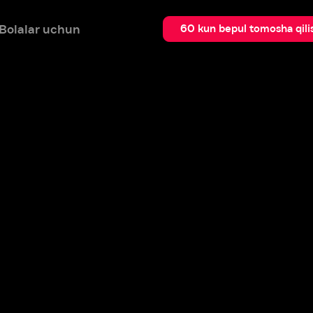
 uchun
Qidir
60 kun bepul tomosha qilish