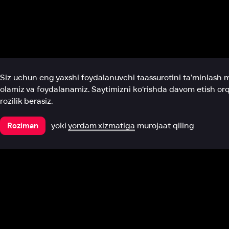
Biz haqimizda
Bo‘limlar