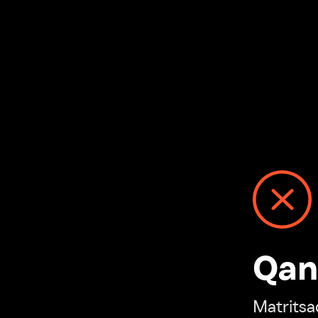
Qanday
Matritsadagi n
“Ivi hisobim”ga o