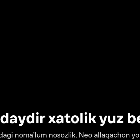
dir xatolik yuz berdi
oma’lum nosozlik, Neo allaqachon yo‘lda
‘tish