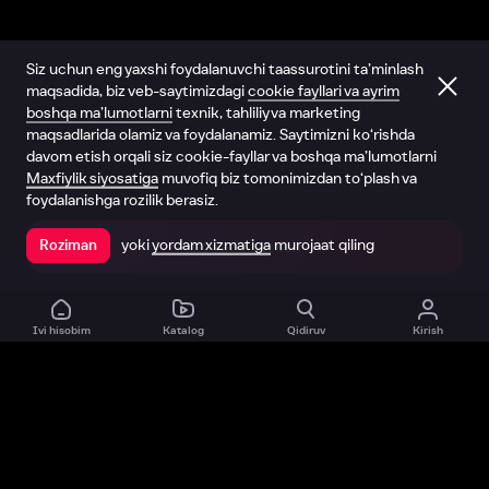
Siz uchun eng yaxshi foydalanuvchi taassurotini ta’minlash
maqsadida, biz veb-saytimizdagi
cookie fayllari va ayrim
boshqa ma’lumotlarni
texnik, tahliliy va marketing
maqsadlarida olamiz va foydalanamiz. Saytimizni ko‘rishda
davom etish orqali siz cookie-fayllar va boshqa ma’lumotlarni
Maxfiylik siyosatiga
muvofiq biz tomonimizdan to‘plash va
foydalanishga rozilik berasiz.
yoki
yordam xizmatiga
murojaat qiling
Roziman
Ilovada ochish
Ivi hisobim
Katalog
Qidiruv
Kirish
Biz haqimizda