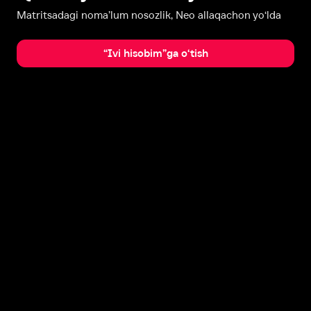
Matritsadagi noma’lum nosozlik, Neo allaqachon yo‘lda
“Ivi hisobim”ga o‘tish