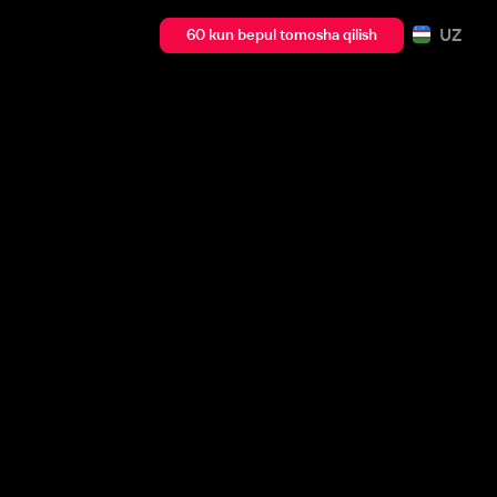
UZ
60 kun bepul tomosha qilish