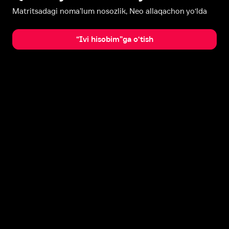
Matritsadagi noma’lum nosozlik, Neo allaqachon yo‘lda
“Ivi hisobim”ga o‘tish