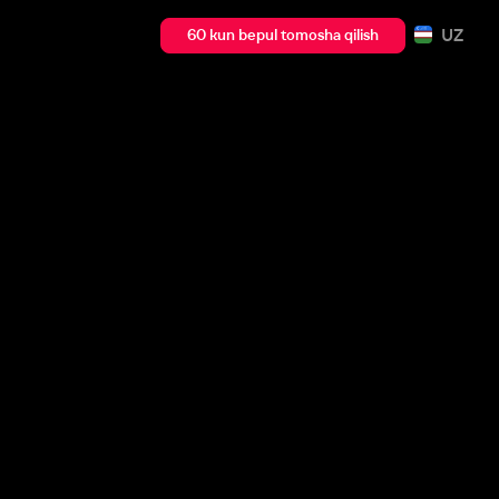
UZ
60 kun bepul tomosha qilish