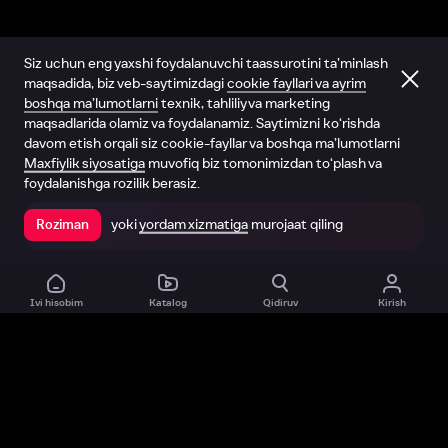
Siz uchun eng yaxshi foydalanuvchi taassurotini ta’minlash
maqsadida, biz veb-saytimizdagi
cookie fayllari va ayrim
boshqa ma’lumotlarni
texnik, tahliliy va marketing
maqsadlarida olamiz va foydalanamiz. Saytimizni ko‘rishda
davom etish orqali siz cookie-fayllar va boshqa ma’lumotlarni
Maxfiylik siyosatiga
muvofiq biz tomonimizdan to‘plash va
foydalanishga rozilik berasiz.
yoki
yordam xizmatiga
murojaat qiling
Roziman
Ilovada ochish
Ivi hisobim
Katalog
Qidiruv
Kirish
Biz haqimizda