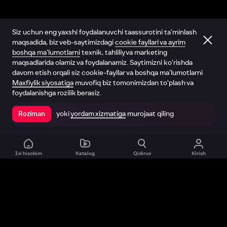
Siz uchun eng yaxshi foydalanuvchi taassurotini ta’minlash
maqsadida, biz veb-saytimizdagi
cookie fayllari va ayrim
boshqa ma’lumotlarni
texnik, tahliliy va marketing
maqsadlarida olamiz va foydalanamiz. Saytimizni ko‘rishda
davom etish orqali siz cookie-fayllar va boshqa ma’lumotlarni
Maxfiylik siyosatiga
muvofiq biz tomonimizdan to‘plash va
foydalanishga rozilik berasiz.
yoki
yordam xizmatiga
murojaat qiling
Roziman
Ilovada ochish
Ivi hisobim
Katalog
Qidiruv
Kirish
Biz haqimizda