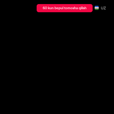
UZ
60 kun bepul tomosha qilish