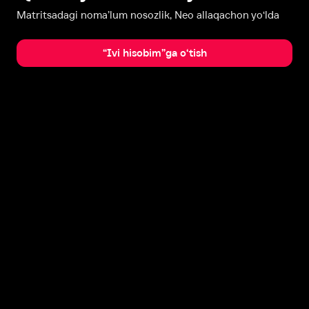
Matritsadagi noma’lum nosozlik, Neo allaqachon yo‘lda
“Ivi hisobim”ga o‘tish