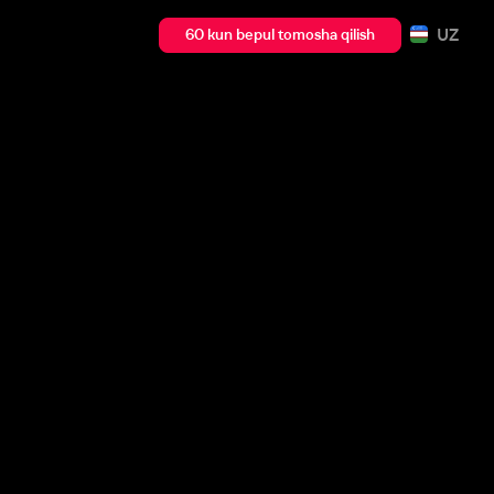
UZ
60 kun bepul tomosha qilish