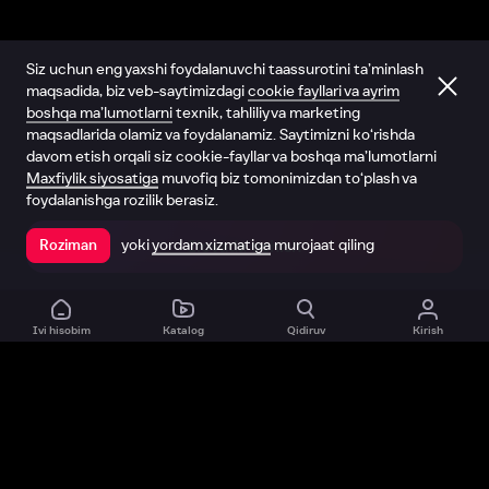
Siz uchun eng yaxshi foydalanuvchi taassurotini ta’minlash
maqsadida, biz veb-saytimizdagi
cookie fayllari va ayrim
boshqa ma’lumotlarni
texnik, tahliliy va marketing
maqsadlarida olamiz va foydalanamiz. Saytimizni ko‘rishda
davom etish orqali siz cookie-fayllar va boshqa ma’lumotlarni
Maxfiylik siyosatiga
muvofiq biz tomonimizdan to‘plash va
foydalanishga rozilik berasiz.
yoki
yordam xizmatiga
murojaat qiling
Roziman
Ilovada ochish
Ivi hisobim
Katalog
Qidiruv
Kirish
Biz haqimizda