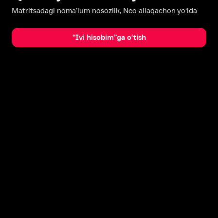
Matritsadagi noma’lum nosozlik, Neo allaqachon yo‘lda
“Ivi hisobim”ga o‘tish