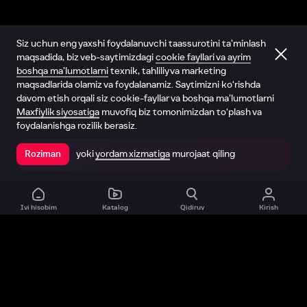
Siz uchun eng yaxshi foydalanuvchi taassurotini ta’minlash
maqsadida, biz veb-saytimizdagi
cookie fayllari va ayrim
boshqa ma’lumotlarni
texnik, tahliliy va marketing
maqsadlarida olamiz va foydalanamiz. Saytimizni ko‘rishda
davom etish orqali siz cookie-fayllar va boshqa ma’lumotlarni
Maxfiylik siyosatiga
muvofiq biz tomonimizdan to‘plash va
foydalanishga rozilik berasiz.
yoki
yordam xizmatiga
murojaat qiling
Roziman
Ilovada ochish
Ivi hisobim
Katalog
Qidiruv
Kirish
Biz haqimizda