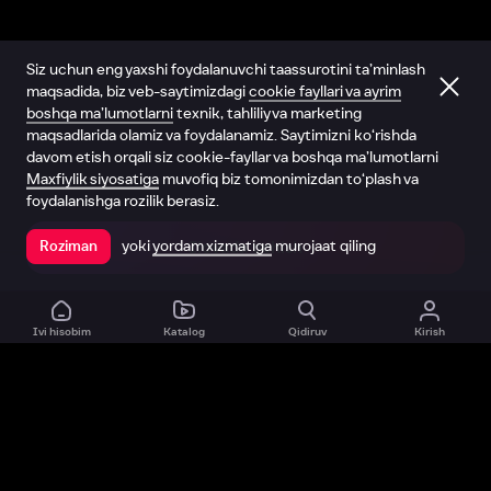
Siz uchun eng yaxshi foydalanuvchi taassurotini ta’minlash
maqsadida, biz veb-saytimizdagi
cookie fayllari va ayrim
boshqa ma’lumotlarni
texnik, tahliliy va marketing
maqsadlarida olamiz va foydalanamiz. Saytimizni ko‘rishda
davom etish orqali siz cookie-fayllar va boshqa ma’lumotlarni
Maxfiylik siyosatiga
muvofiq biz tomonimizdan to‘plash va
foydalanishga rozilik berasiz.
yoki
yordam xizmatiga
murojaat qiling
Roziman
Ilovada ochish
Ivi hisobim
Katalog
Qidiruv
Kirish
Biz haqimizda