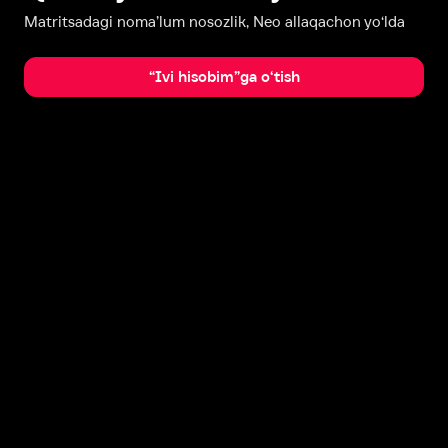
Matritsadagi noma’lum nosozlik, Neo allaqachon yo‘lda
“Ivi hisobim”ga o‘tish