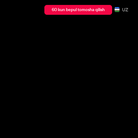
UZ
60 kun bepul tomosha qilish