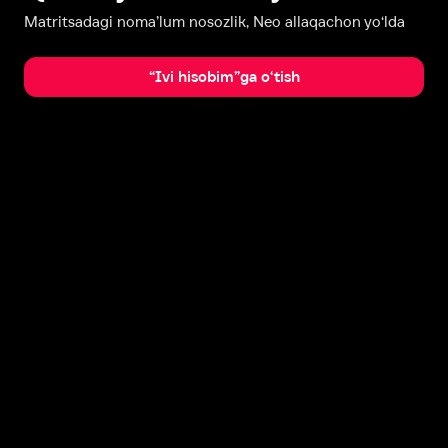
Matritsadagi noma’lum nosozlik, Neo allaqachon yo‘lda
“Ivi hisobim”ga o‘tish