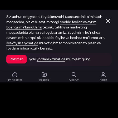
Siz uchun eng yaxshi foydalanuvchi taassurotini ta’minlash
maqsadida, biz veb-saytimizdagi
cookie fayllari va ayrim
boshqa ma’lumotlarni
texnik, tahliliy va marketing
maqsadlarida olamiz va foydalanamiz. Saytimizni ko‘rishda
davom etish orqali siz cookie-fayllar va boshqa ma’lumotlarni
Maxfiylik siyosatiga
muvofiq biz tomonimizdan to‘plash va
foydalanishga rozilik berasiz.
yoki
yordam xizmatiga
murojaat qiling
Roziman
Ilovada ochish
Ivi hisobim
Katalog
Qidiruv
Kirish
Biz haqimizda