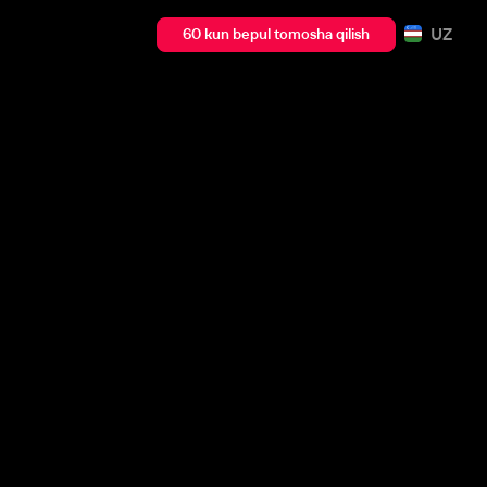
UZ
60 kun bepul tomosha qilish