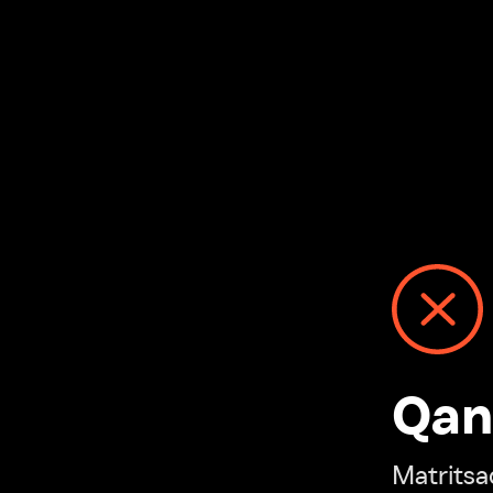
Qanday
Matritsadagi n
“Ivi hisobim”ga o