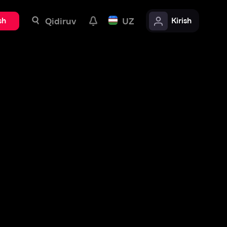
uv
UZ
Kirish