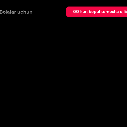
 uchun
Qidir
60 kun bepul tomosha qilish