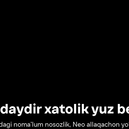
dir xatolik yuz berdi
oma’lum nosozlik, Neo allaqachon yo‘lda
‘tish