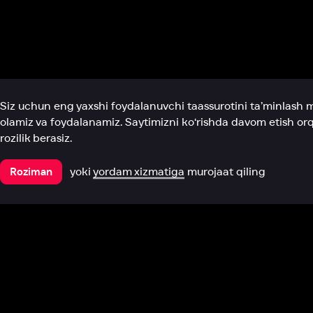
Biz haqimizda
Bo‘limlar