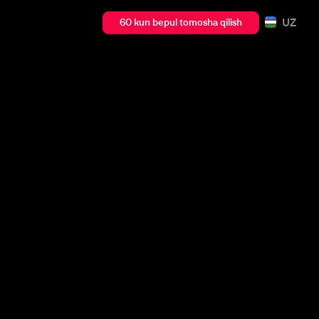
UZ
60 kun bepul tomosha qilish