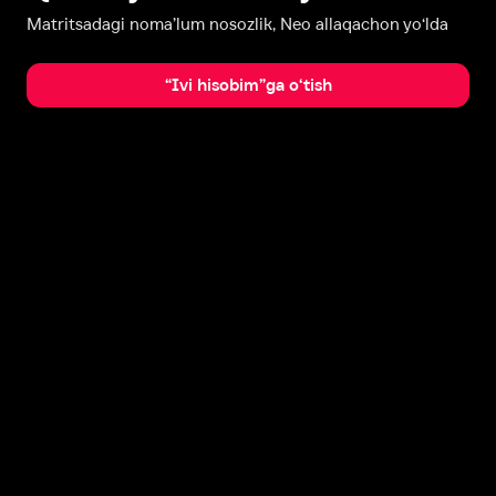
Matritsadagi noma’lum nosozlik, Neo allaqachon yo‘lda
“Ivi hisobim”ga o‘tish