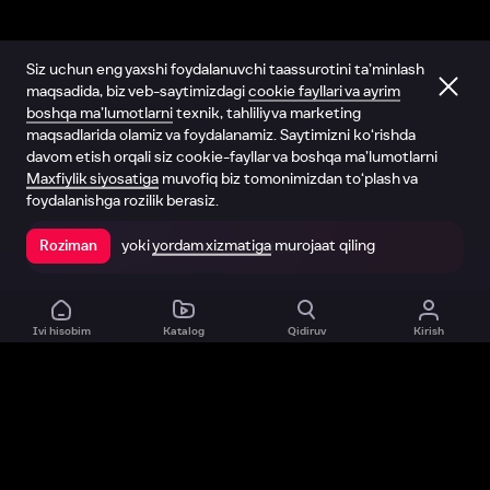
Siz uchun eng yaxshi foydalanuvchi taassurotini ta’minlash
maqsadida, biz veb-saytimizdagi
cookie fayllari va ayrim
boshqa ma’lumotlarni
texnik, tahliliy va marketing
maqsadlarida olamiz va foydalanamiz. Saytimizni ko‘rishda
davom etish orqali siz cookie-fayllar va boshqa ma’lumotlarni
Maxfiylik siyosatiga
muvofiq biz tomonimizdan to‘plash va
foydalanishga rozilik berasiz.
yoki
yordam xizmatiga
murojaat qiling
Roziman
Ilovada ochish
Ivi hisobim
Katalog
Qidiruv
Kirish
Biz haqimizda