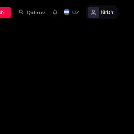
uv
UZ
Kirish