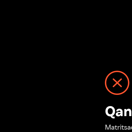
Qanday
Matritsadagi n
“Ivi hisobim”ga o