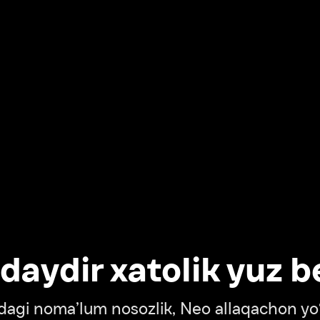
dir xatolik yuz berdi
oma’lum nosozlik, Neo allaqachon yo‘lda
‘tish