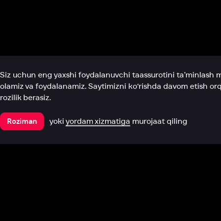
Biz haqimizda
Bo‘limlar