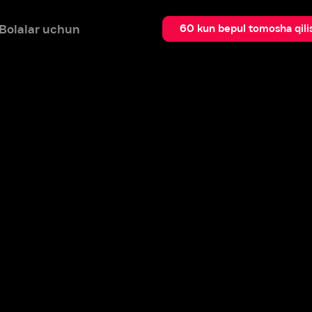
 uchun
Qidir
60 kun bepul tomosha qilish