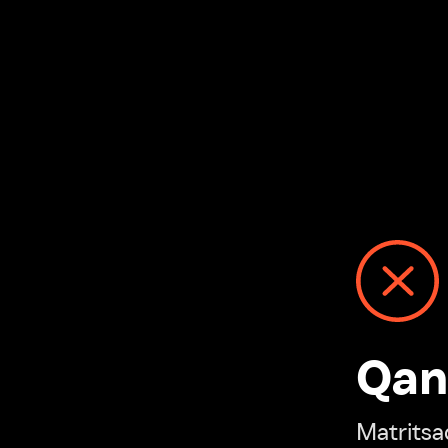
Qanday
Matritsadagi n
“Ivi hisobim”ga o