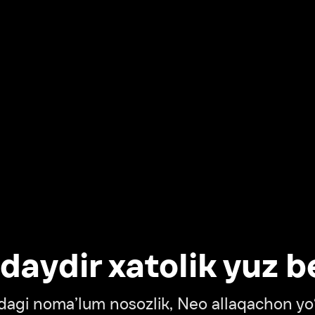
dir xatolik yuz berdi
oma’lum nosozlik, Neo allaqachon yo‘lda
‘tish