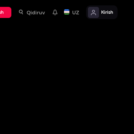
uv
UZ
Kirish