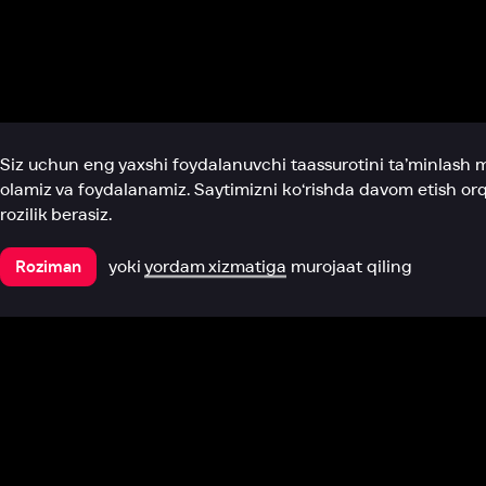
Biz haqimizda
Bo‘limlar