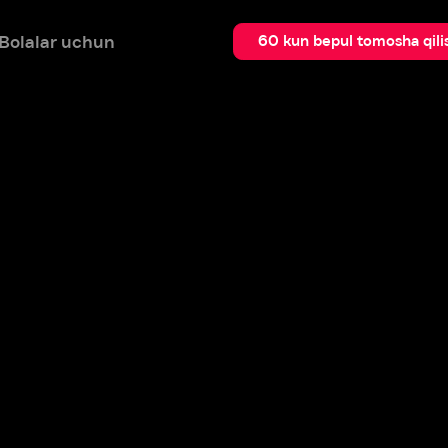
 uchun
Qidir
60 kun bepul tomosha qilish