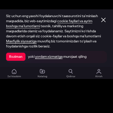
Siz uchun eng yaxshi foydalanuvchi taassurotini ta’minlash
maqsadida, biz veb-saytimizdagi
cookie fayllari va ayrim
boshqa ma’lumotlarni
texnik, tahliliy va marketing
maqsadlarida olamiz va foydalanamiz. Saytimizni ko‘rishda
davom etish orqali siz cookie-fayllar va boshqa ma’lumotlarni
Maxfiylik siyosatiga
muvofiq biz tomonimizdan to‘plash va
foydalanishga rozilik berasiz.
yoki
yordam xizmatiga
murojaat qiling
Roziman
Ilovada ochish
Ivi hisobim
Katalog
Qidiruv
Kirish
Biz haqimizda