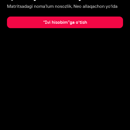
Matritsadagi noma’lum nosozlik, Neo allaqachon yo‘lda
“Ivi hisobim”ga o‘tish