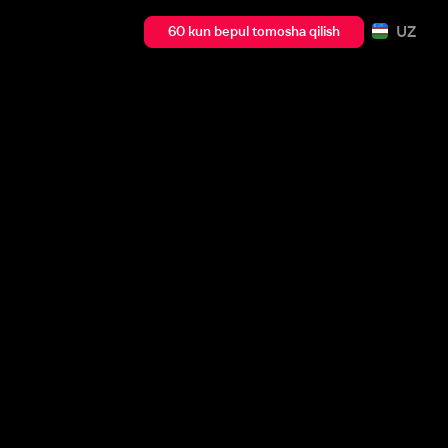
UZ
60 kun bepul tomosha qilish