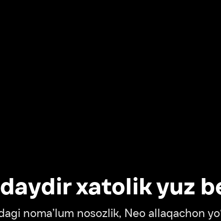
dir xatolik yuz berdi
oma’lum nosozlik, Neo allaqachon yo‘lda
‘tish