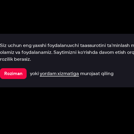
Biz haqimizda
Bo‘limlar