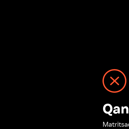
Qanday
Matritsadagi n
“Ivi hisobim”ga o