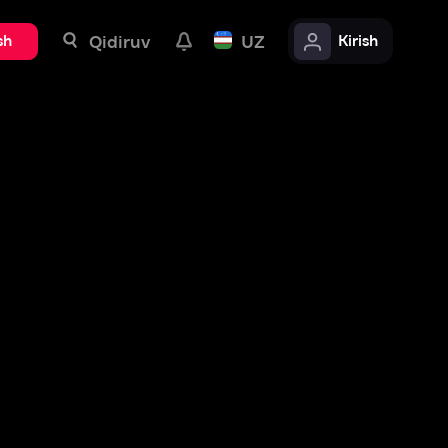
uv
UZ
Kirish