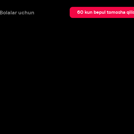
 uchun
Qidir
60 kun bepul tomosha qilish