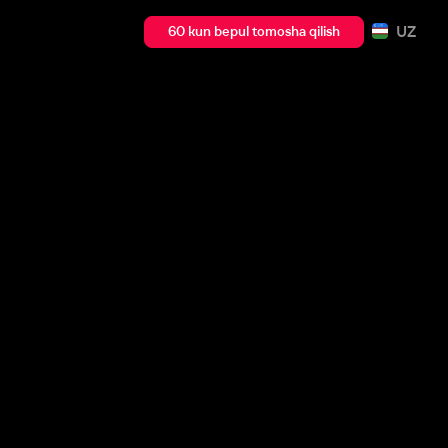
UZ
60 kun bepul tomosha qilish