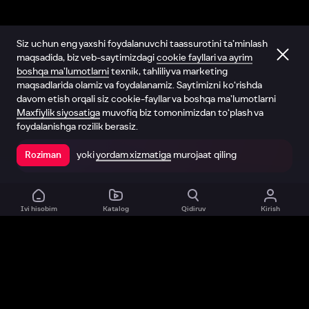
Siz uchun eng yaxshi foydalanuvchi taassurotini ta’minlash
maqsadida, biz veb-saytimizdagi
cookie fayllari va ayrim
boshqa ma’lumotlarni
texnik, tahliliy va marketing
maqsadlarida olamiz va foydalanamiz. Saytimizni ko‘rishda
davom etish orqali siz cookie-fayllar va boshqa ma’lumotlarni
Maxfiylik siyosatiga
muvofiq biz tomonimizdan to‘plash va
foydalanishga rozilik berasiz.
yoki
yordam xizmatiga
murojaat qiling
Roziman
Ilovada ochish
Ivi hisobim
Katalog
Qidiruv
Kirish
Biz haqimizda