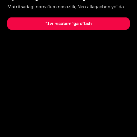
Matritsadagi noma’lum nosozlik, Neo allaqachon yo‘lda
“Ivi hisobim”ga o‘tish