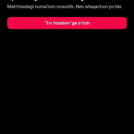
Matritsadagi noma’lum nosozlik, Neo allaqachon yo‘lda
“Ivi hisobim”ga o‘tish