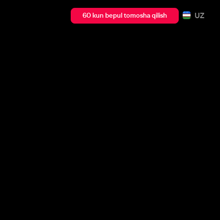
UZ
60 kun bepul tomosha qilish