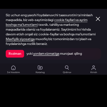
Siz uchun eng yaxshi foydalanuvchi taassurotini ta’minlash
maqsadida, biz veb-saytimizdagi
cookie fayllari va ayrim
boshqa ma’lumotlarni
texnik, tahliliy va marketing
maqsadlarida olamiz va foydalanamiz. Saytimizni ko‘rishda
davom etish orqali siz cookie-fayllar va boshqa ma’lumotlarni
Maxfiylik siyosatiga
muvofiq biz tomonimizdan to‘plash va
foydalanishga rozilik berasiz.
yoki
yordam xizmatiga
murojaat qiling
Roziman
Ilovada ochish
Ivi hisobim
Katalog
Qidiruv
Kirish
Biz haqimizda