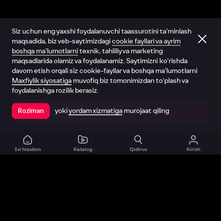
Siz uchun eng yaxshi foydalanuvchi taassurotini ta’minlash
maqsadida, biz veb-saytimizdagi
cookie fayllari va ayrim
boshqa ma’lumotlarni
texnik, tahliliy va marketing
maqsadlarida olamiz va foydalanamiz. Saytimizni ko‘rishda
davom etish orqali siz cookie-fayllar va boshqa ma’lumotlarni
Maxfiylik siyosatiga
muvofiq biz tomonimizdan to‘plash va
foydalanishga rozilik berasiz.
yoki
yordam xizmatiga
murojaat qiling
Roziman
Ilovada ochish
Ivi hisobim
Katalog
Qidiruv
Kirish
Biz haqimizda