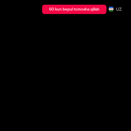
UZ
60 kun bepul tomosha qilish