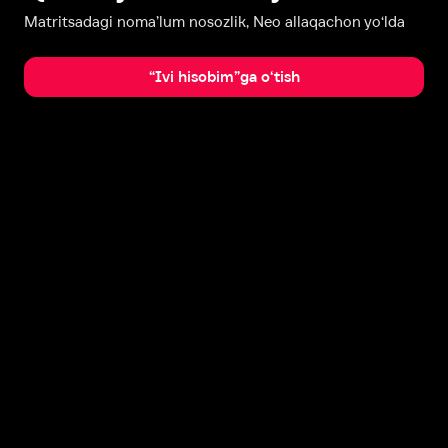
Matritsadagi noma’lum nosozlik, Neo allaqachon yo‘lda
“Ivi hisobim”ga o‘tish