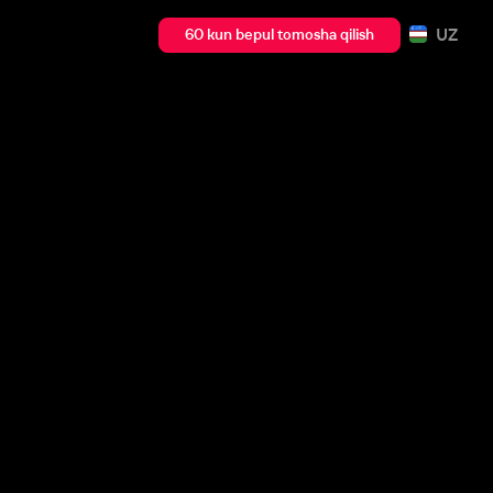
UZ
60 kun bepul tomosha qilish