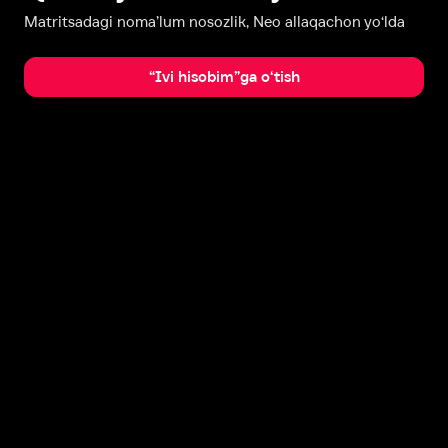
Matritsadagi noma’lum nosozlik, Neo allaqachon yo‘lda
“Ivi hisobim”ga o‘tish