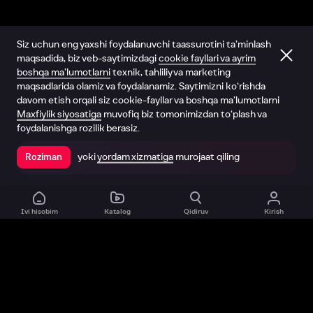
Siz uchun eng yaxshi foydalanuvchi taassurotini ta’minlash
maqsadida, biz veb-saytimizdagi
cookie fayllari va ayrim
boshqa ma’lumotlarni
texnik, tahliliy va marketing
maqsadlarida olamiz va foydalanamiz. Saytimizni ko‘rishda
davom etish orqali siz cookie-fayllar va boshqa ma’lumotlarni
Maxfiylik siyosatiga
muvofiq biz tomonimizdan to‘plash va
foydalanishga rozilik berasiz.
yoki
yordam xizmatiga
murojaat qiling
Roziman
Ilovada ochish
Ivi hisobim
Katalog
Qidiruv
Kirish
Biz haqimizda