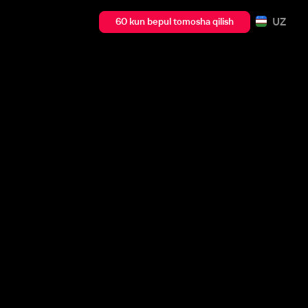
UZ
60 kun bepul tomosha qilish