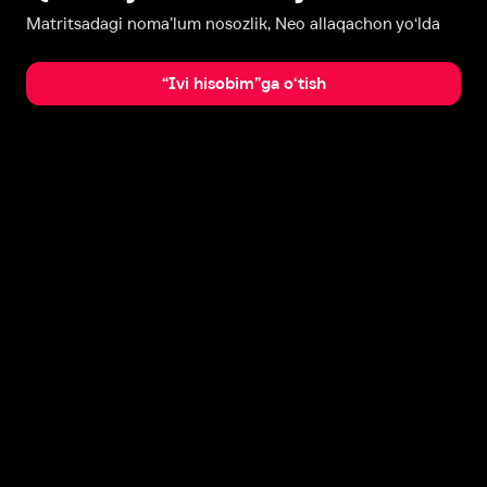
Matritsadagi noma’lum nosozlik, Neo allaqachon yo‘lda
“Ivi hisobim”ga o‘tish