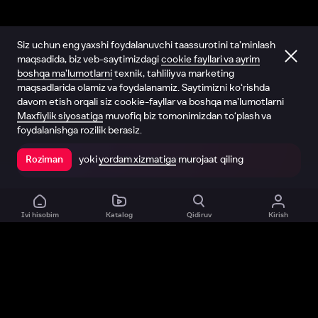
Siz uchun eng yaxshi foydalanuvchi taassurotini ta’minlash
maqsadida, biz veb-saytimizdagi
cookie fayllari va ayrim
boshqa ma’lumotlarni
texnik, tahliliy va marketing
maqsadlarida olamiz va foydalanamiz. Saytimizni ko‘rishda
davom etish orqali siz cookie-fayllar va boshqa ma’lumotlarni
Maxfiylik siyosatiga
muvofiq biz tomonimizdan to‘plash va
foydalanishga rozilik berasiz.
yoki
yordam xizmatiga
murojaat qiling
Roziman
Ilovada ochish
Ivi hisobim
Katalog
Qidiruv
Kirish
Biz haqimizda