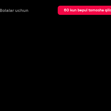
 uchun
Qidir
60 kun bepul tomosha qilish