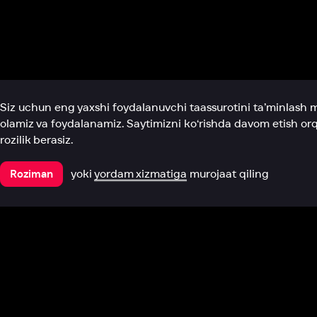
Biz haqimizda
Bo‘limlar