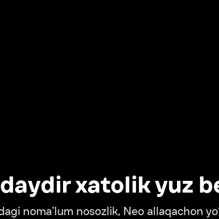
dir xatolik yuz berdi
oma’lum nosozlik, Neo allaqachon yo‘lda
‘tish