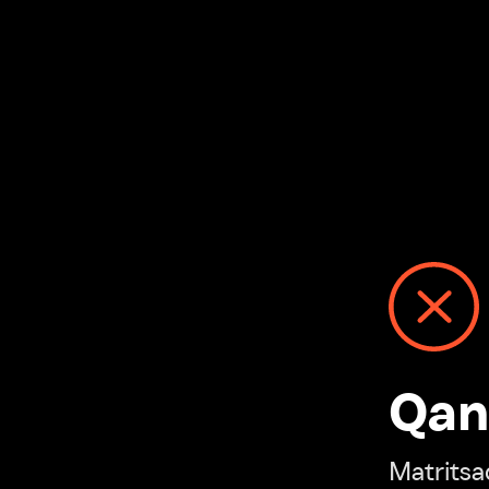
Qanday
Matritsadagi n
“Ivi hisobim”ga o