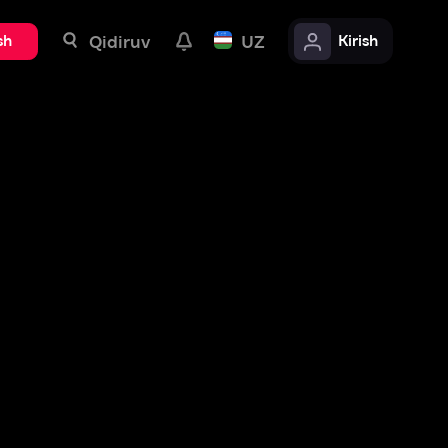
uv
UZ
Kirish