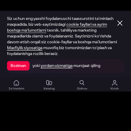
Siz uchun eng yaxshi foydalanuvchi taassurotini ta’minlash
maqsadida, biz veb-saytimizdagi
cookie fayllari va ayrim
boshqa ma’lumotlarni
texnik, tahliliy va marketing
maqsadlarida olamiz va foydalanamiz. Saytimizni ko‘rishda
davom etish orqali siz cookie-fayllar va boshqa ma’lumotlarni
Maxfiylik siyosatiga
muvofiq biz tomonimizdan to‘plash va
foydalanishga rozilik berasiz.
yoki
yordam xizmatiga
murojaat qiling
Roziman
Ilovada ochish
Ivi hisobim
Katalog
Qidiruv
Kirish
Biz haqimizda