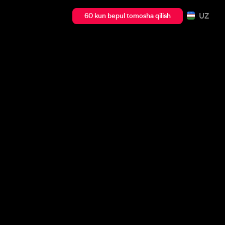
UZ
60 kun bepul tomosha qilish