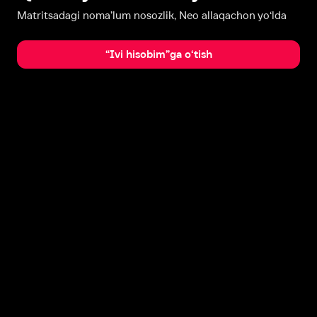
Matritsadagi noma’lum nosozlik, Neo allaqachon yo‘lda
“Ivi hisobim”ga o‘tish