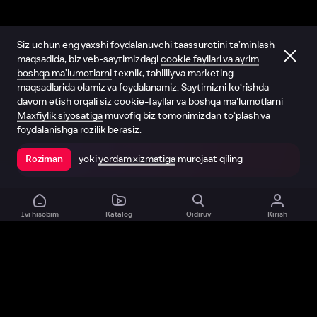
Siz uchun eng yaxshi foydalanuvchi taassurotini ta’minlash
maqsadida, biz veb-saytimizdagi
cookie fayllari va ayrim
boshqa ma’lumotlarni
texnik, tahliliy va marketing
maqsadlarida olamiz va foydalanamiz. Saytimizni ko‘rishda
davom etish orqali siz cookie-fayllar va boshqa ma’lumotlarni
Maxfiylik siyosatiga
muvofiq biz tomonimizdan to‘plash va
foydalanishga rozilik berasiz.
yoki
yordam xizmatiga
murojaat qiling
Roziman
Ilovada ochish
Ivi hisobim
Katalog
Qidiruv
Kirish
Biz haqimizda