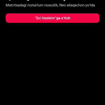
Matritsadagi noma’lum nosozlik, Neo allaqachon yo‘lda
“Ivi hisobim”ga o‘tish