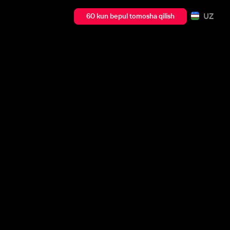
UZ
60 kun bepul tomosha qilish