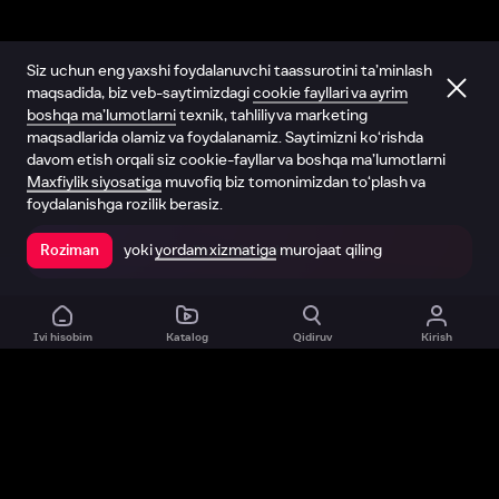
Siz uchun eng yaxshi foydalanuvchi taassurotini ta’minlash
maqsadida, biz veb-saytimizdagi
cookie fayllari va ayrim
boshqa ma’lumotlarni
texnik, tahliliy va marketing
maqsadlarida olamiz va foydalanamiz. Saytimizni ko‘rishda
davom etish orqali siz cookie-fayllar va boshqa ma’lumotlarni
Maxfiylik siyosatiga
muvofiq biz tomonimizdan to‘plash va
foydalanishga rozilik berasiz.
yoki
yordam xizmatiga
murojaat qiling
Roziman
Ilovada ochish
Ivi hisobim
Katalog
Qidiruv
Kirish
Biz haqimizda