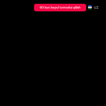
UZ
60 kun bepul tomosha qilish