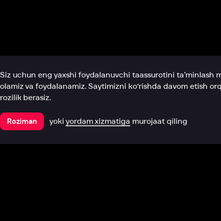
Biz haqimizda
Bo‘limlar