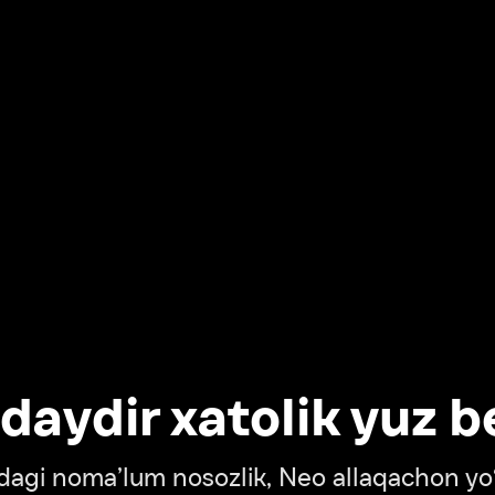
dir xatolik yuz berdi
oma’lum nosozlik, Neo allaqachon yo‘lda
‘tish