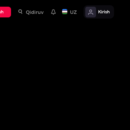
uv
UZ
Kirish