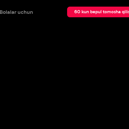
 uchun
Qidir
60 kun bepul tomosha qilish