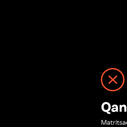
Qanday
Matritsadagi n
“Ivi hisobim”ga o