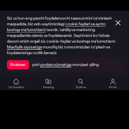
Siz uchun eng yaxshi foydalanuvchi taassurotini ta’minlash
maqsadida, biz veb-saytimizdagi
cookie fayllari va ayrim
boshqa ma’lumotlarni
texnik, tahliliy va marketing
maqsadlarida olamiz va foydalanamiz. Saytimizni ko‘rishda
davom etish orqali siz cookie-fayllar va boshqa ma’lumotlarni
Maxfiylik siyosatiga
muvofiq biz tomonimizdan to‘plash va
foydalanishga rozilik berasiz.
yoki
yordam xizmatiga
murojaat qiling
Roziman
Ilovada ochish
Ivi hisobim
Katalog
Qidiruv
Kirish
Biz haqimizda