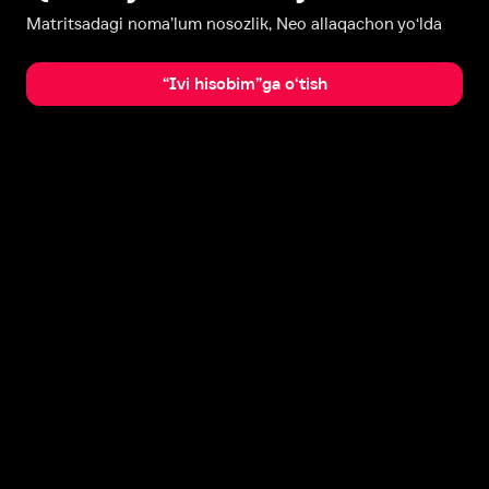
Matritsadagi noma’lum nosozlik, Neo allaqachon yo‘lda
“Ivi hisobim”ga o‘tish