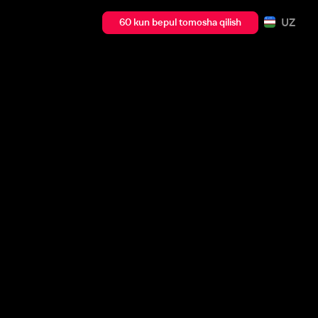
UZ
60 kun bepul tomosha qilish