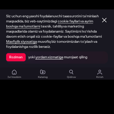
Siz uchun eng yaxshi foydalanuvchi taassurotini ta’minlash
maqsadida, biz veb-saytimizdagi
cookie fayllari va ayrim
boshqa ma’lumotlarni
texnik, tahliliy va marketing
maqsadlarida olamiz va foydalanamiz. Saytimizni ko‘rishda
davom etish orqali siz cookie-fayllar va boshqa ma’lumotlarni
Maxfiylik siyosatiga
muvofiq biz tomonimizdan to‘plash va
foydalanishga rozilik berasiz.
yoki
yordam xizmatiga
murojaat qiling
Roziman
Ilovada ochish
Ivi hisobim
Katalog
Qidiruv
Kirish
Biz haqimizda