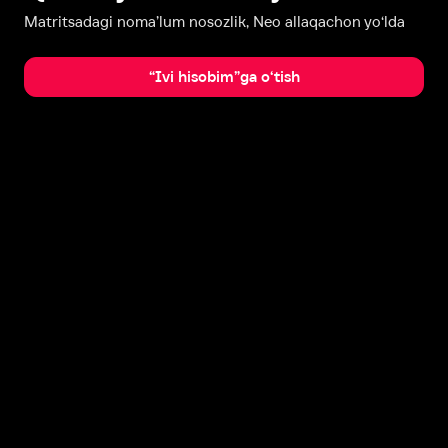
Matritsadagi noma’lum nosozlik, Neo allaqachon yo‘lda
“Ivi hisobim”ga o‘tish