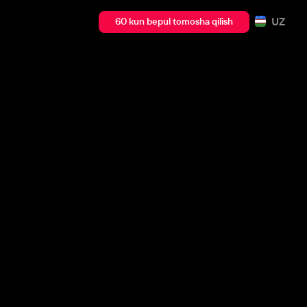
UZ
60 kun bepul tomosha qilish