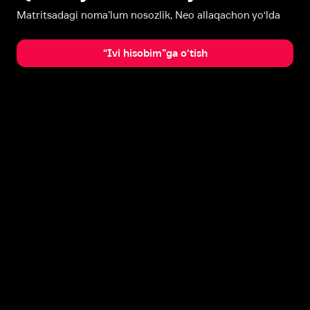
Matritsadagi noma’lum nosozlik, Neo allaqachon yo‘lda
“Ivi hisobim”ga o‘tish