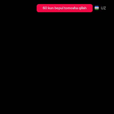
UZ
60 kun bepul tomosha qilish