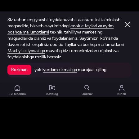
Siz uchun eng yaxshi foydalanuvchi taassurotini ta’minlash
maqsadida, biz veb-saytimizdagi
cookie fayllari va ayrim
boshqa ma’lumotlarni
texnik, tahliliy va marketing
maqsadlarida olamiz va foydalanamiz. Saytimizni ko‘rishda
davom etish orqali siz cookie-fayllar va boshqa ma’lumotlarni
Maxfiylik siyosatiga
muvofiq biz tomonimizdan to‘plash va
foydalanishga rozilik berasiz.
yoki
yordam xizmatiga
murojaat qiling
Roziman
Ilovada ochish
Ivi hisobim
Katalog
Qidiruv
Kirish
Biz haqimizda