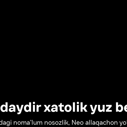
dir xatolik yuz berdi
oma’lum nosozlik, Neo allaqachon yo‘lda
‘tish