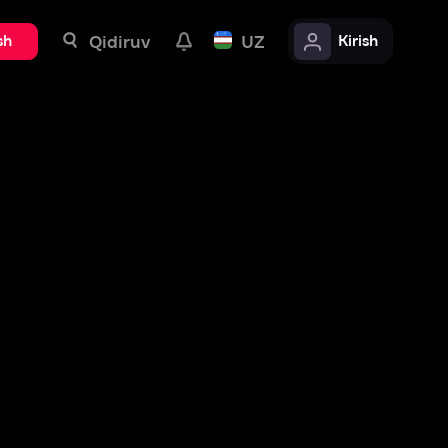
uv
UZ
Kirish