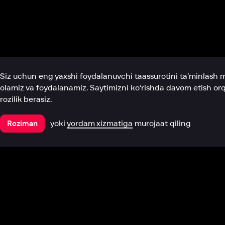
Biz haqimizda
Bo‘limlar