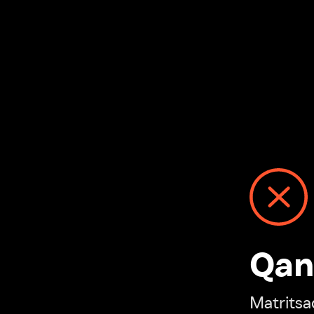
Qanday
Matritsadagi n
“Ivi hisobim”ga o