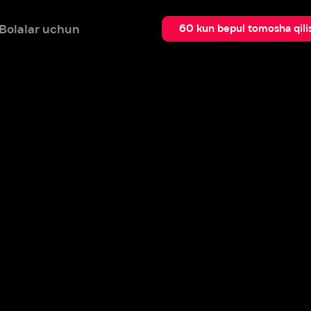
 uchun
Qidir
60 kun bepul tomosha qilish