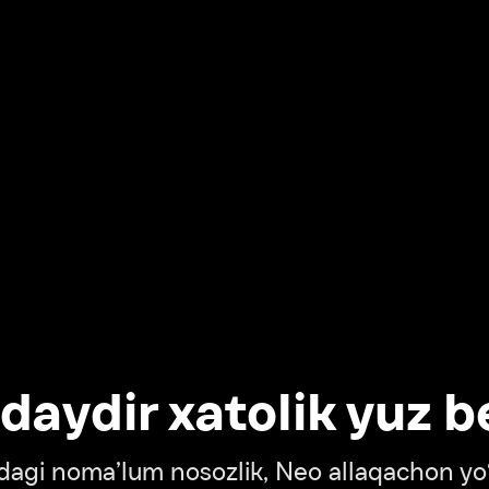
dir xatolik yuz berdi
oma’lum nosozlik, Neo allaqachon yo‘lda
‘tish