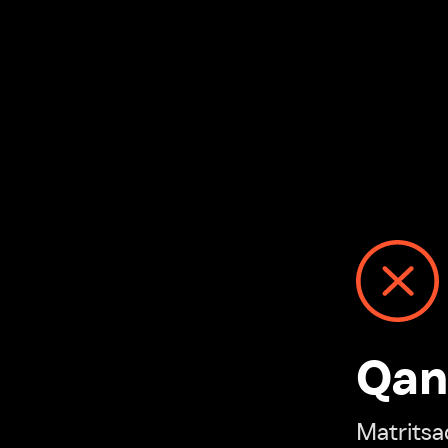
Qanday
Matritsadagi n
“Ivi hisobim”ga o