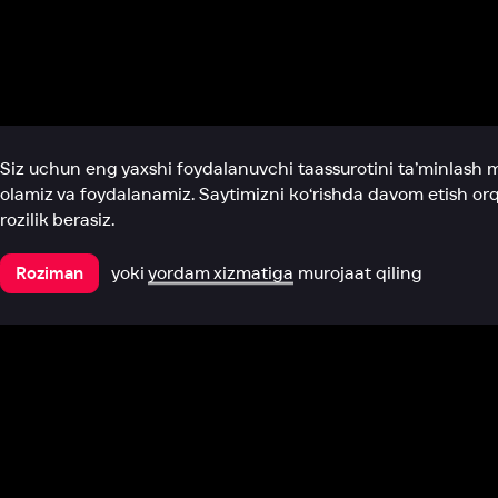
Biz haqimizda
Bo‘limlar