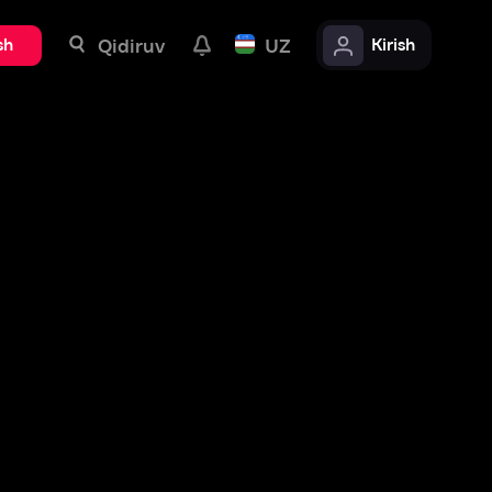
uv
UZ
Kirish