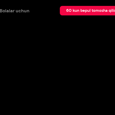
 uchun
Qidir
60 kun bepul tomosha qilish