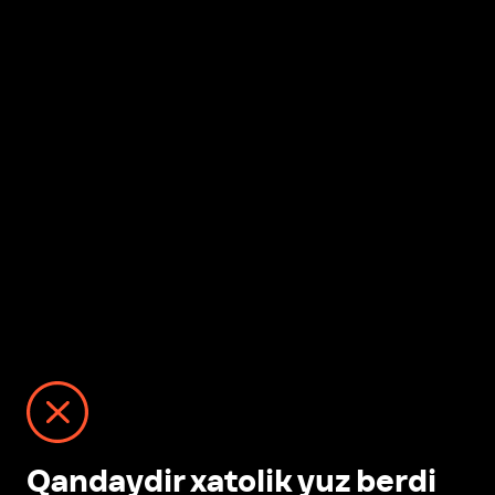
Qandaydir xatolik yuz berdi