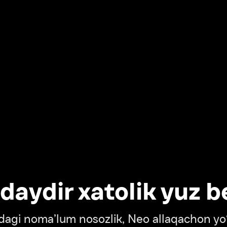
dir xatolik yuz berdi
oma’lum nosozlik, Neo allaqachon yo‘lda
‘tish