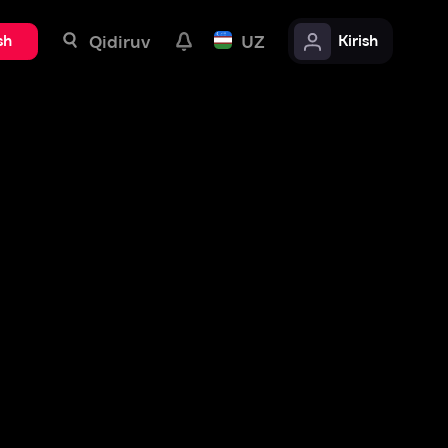
uv
UZ
Kirish