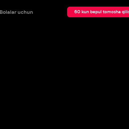
 uchun
Qidir
60 kun bepul tomosha qilish