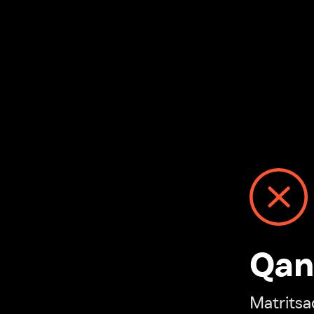
Qanday
Matritsadagi n
“Ivi hisobim”ga o