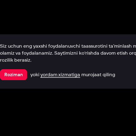
Biz haqimizda
Bo‘limlar