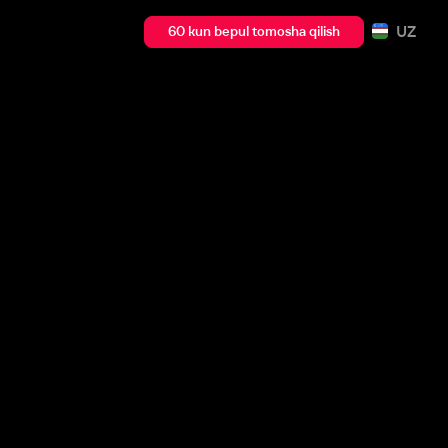
UZ
60 kun bepul tomosha qilish