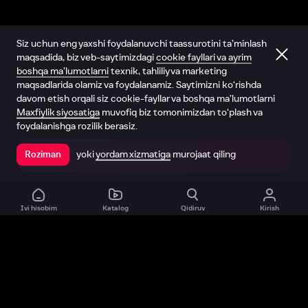
Siz uchun eng yaxshi foydalanuvchi taassurotini ta’minlash
maqsadida, biz veb-saytimizdagi
cookie fayllari va ayrim
boshqa ma’lumotlarni
texnik, tahliliy va marketing
maqsadlarida olamiz va foydalanamiz. Saytimizni ko‘rishda
davom etish orqali siz cookie-fayllar va boshqa ma’lumotlarni
Maxfiylik siyosatiga
muvofiq biz tomonimizdan to‘plash va
foydalanishga rozilik berasiz.
yoki
yordam xizmatiga
murojaat qiling
Roziman
Ilovada ochish
Ivi hisobim
Katalog
Qidiruv
Kirish
Biz haqimizda