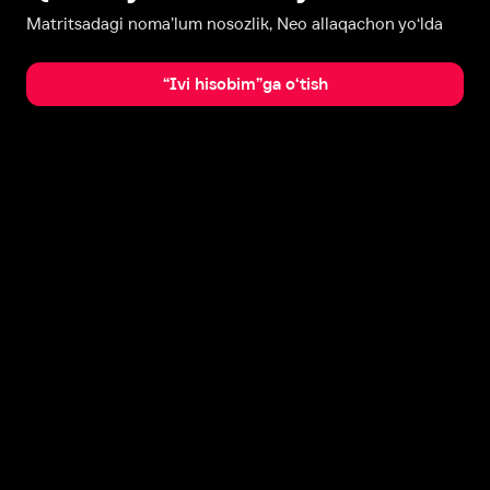
Matritsadagi noma’lum nosozlik, Neo allaqachon yo‘lda
“Ivi hisobim”ga o‘tish