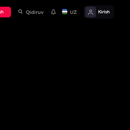
uv
UZ
Kirish