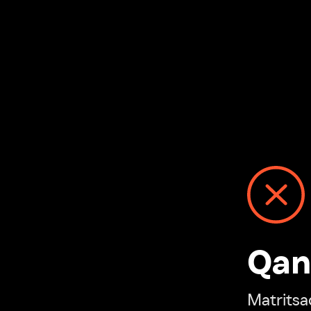
Qanday
Matritsadagi n
“Ivi hisobim”ga o