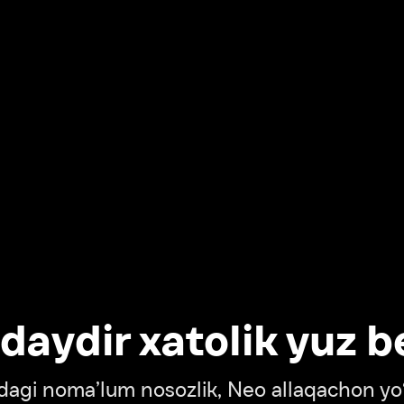
dir xatolik yuz berdi
oma’lum nosozlik, Neo allaqachon yo‘lda
‘tish