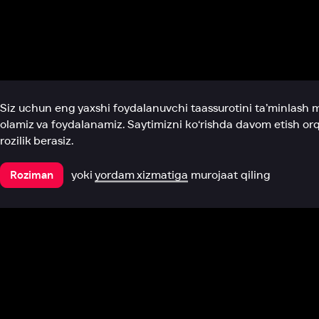
Biz haqimizda
Bo‘limlar