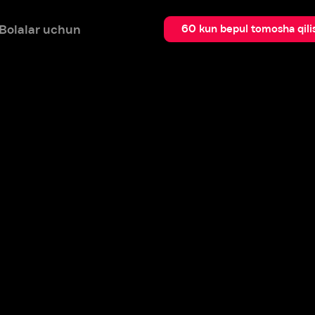
 uchun
Qidir
60 kun bepul tomosha qilish