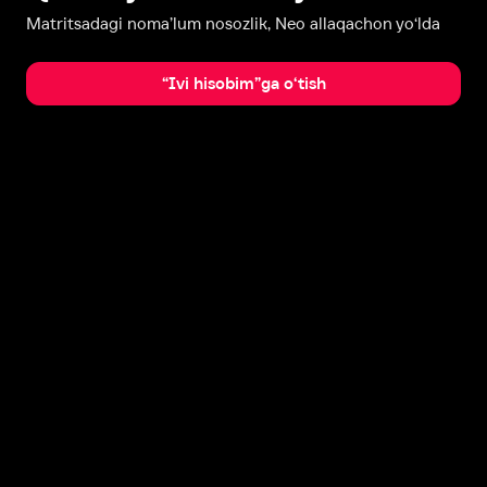
Matritsadagi noma’lum nosozlik, Neo allaqachon yo‘lda
“Ivi hisobim”ga o‘tish