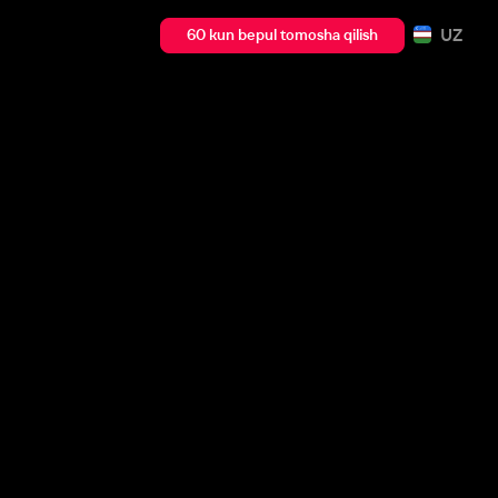
UZ
60 kun bepul tomosha qilish