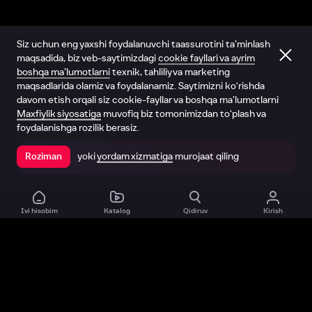
Siz uchun eng yaxshi foydalanuvchi taassurotini ta’minlash
maqsadida, biz veb-saytimizdagi
cookie fayllari va ayrim
boshqa ma’lumotlarni
texnik, tahliliy va marketing
maqsadlarida olamiz va foydalanamiz. Saytimizni ko‘rishda
davom etish orqali siz cookie-fayllar va boshqa ma’lumotlarni
Maxfiylik siyosatiga
muvofiq biz tomonimizdan to‘plash va
foydalanishga rozilik berasiz.
yoki
yordam xizmatiga
murojaat qiling
Roziman
Ilovada ochish
Ivi hisobim
Katalog
Qidiruv
Kirish
Biz haqimizda