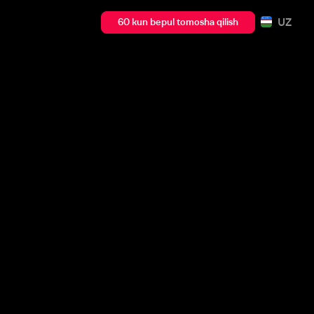
UZ
60 kun bepul tomosha qilish