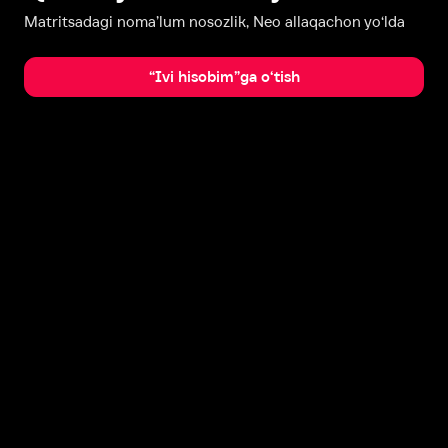
Matritsadagi noma’lum nosozlik, Neo allaqachon yo‘lda
“Ivi hisobim”ga o‘tish