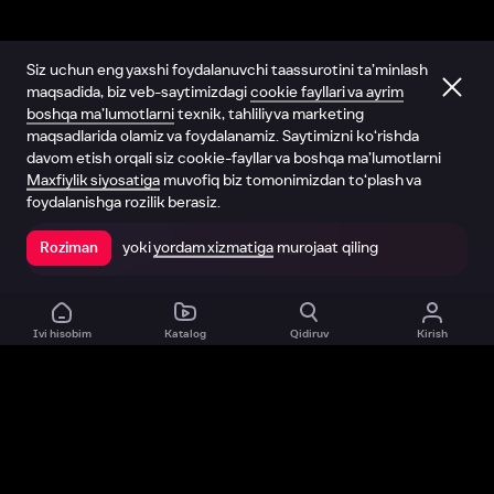
Siz uchun eng yaxshi foydalanuvchi taassurotini ta’minlash
maqsadida, biz veb-saytimizdagi
cookie fayllari va ayrim
boshqa ma’lumotlarni
texnik, tahliliy va marketing
maqsadlarida olamiz va foydalanamiz. Saytimizni ko‘rishda
davom etish orqali siz cookie-fayllar va boshqa ma’lumotlarni
Maxfiylik siyosatiga
muvofiq biz tomonimizdan to‘plash va
foydalanishga rozilik berasiz.
yoki
yordam xizmatiga
murojaat qiling
Roziman
Ilovada ochish
Ivi hisobim
Katalog
Qidiruv
Kirish
Biz haqimizda