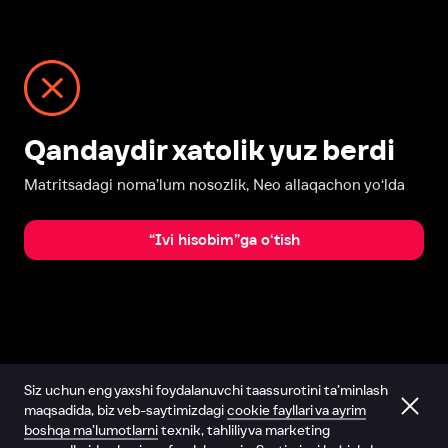
Qandaydir xatolik yuz berdi
Matritsadagi noma’lum nosozlik, Neo allaqachon yo‘lda
“Ivi hisobim”ga o‘tish
Siz uchun eng yaxshi foydalanuvchi taassurotini ta’minlash
maqsadida, biz veb-saytimizdagi
cookie fayllari va ayrim
boshqa ma’lumotlarni
texnik, tahliliy va marketing