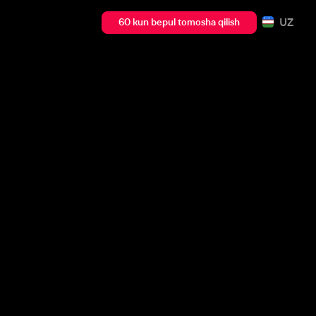
UZ
60 kun bepul tomosha qilish