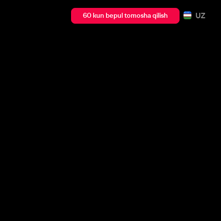
UZ
60 kun bepul tomosha qilish