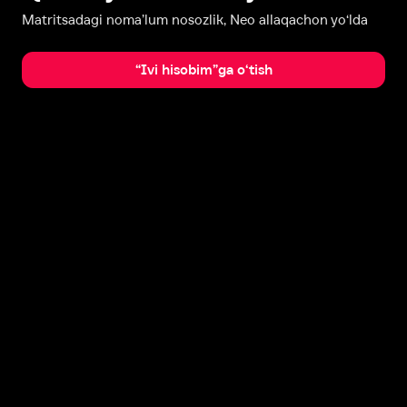
Matritsadagi noma’lum nosozlik, Neo allaqachon yo‘lda
“Ivi hisobim”ga o‘tish