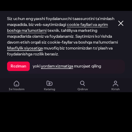
Siz uchun eng yaxshi foydalanuvchi taassurotini ta’minlash
maqsadida, biz veb-saytimizdagi
cookie fayllari va ayrim
boshqa ma’lumotlarni
texnik, tahliliy va marketing
maqsadlarida olamiz va foydalanamiz. Saytimizni ko‘rishda
davom etish orqali siz cookie-fayllar va boshqa ma’lumotlarni
Maxfiylik siyosatiga
muvofiq biz tomonimizdan to‘plash va
foydalanishga rozilik berasiz.
yoki
yordam xizmatiga
murojaat qiling
Roziman
Ilovada ochish
Ivi hisobim
Katalog
Qidiruv
Kirish
Biz haqimizda