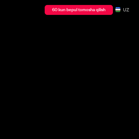
UZ
60 kun bepul tomosha qilish