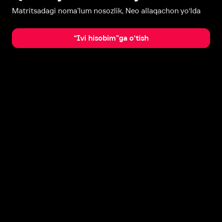
Matritsadagi noma’lum nosozlik, Neo allaqachon yo‘lda
“Ivi hisobim”ga o‘tish