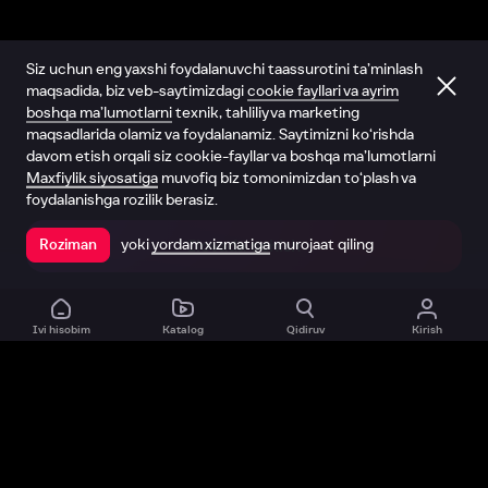
Siz uchun eng yaxshi foydalanuvchi taassurotini ta’minlash
maqsadida, biz veb-saytimizdagi
cookie fayllari va ayrim
boshqa ma’lumotlarni
texnik, tahliliy va marketing
maqsadlarida olamiz va foydalanamiz. Saytimizni ko‘rishda
davom etish orqali siz cookie-fayllar va boshqa ma’lumotlarni
Maxfiylik siyosatiga
muvofiq biz tomonimizdan to‘plash va
foydalanishga rozilik berasiz.
yoki
yordam xizmatiga
murojaat qiling
Roziman
Ilovada ochish
Ivi hisobim
Katalog
Qidiruv
Kirish
Biz haqimizda