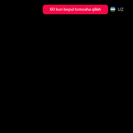
UZ
60 kun bepul tomosha qilish