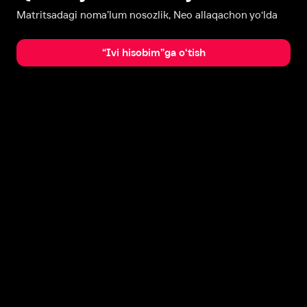
Matritsadagi noma’lum nosozlik, Neo allaqachon yo‘lda
“Ivi hisobim”ga o‘tish