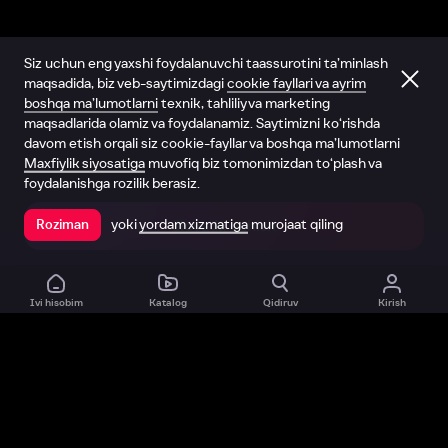
Siz uchun eng yaxshi foydalanuvchi taassurotini ta’minlash
maqsadida, biz veb-saytimizdagi
cookie fayllari va ayrim
boshqa ma’lumotlarni
texnik, tahliliy va marketing
maqsadlarida olamiz va foydalanamiz. Saytimizni ko‘rishda
davom etish orqali siz cookie-fayllar va boshqa ma’lumotlarni
Maxfiylik siyosatiga
muvofiq biz tomonimizdan to‘plash va
foydalanishga rozilik berasiz.
yoki
yordam xizmatiga
murojaat qiling
Roziman
Ilovada ochish
Ivi hisobim
Katalog
Qidiruv
Kirish
Biz haqimizda