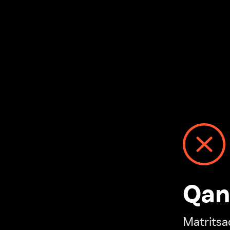
Qanday
Matritsadagi n
“Ivi hisobim”ga o