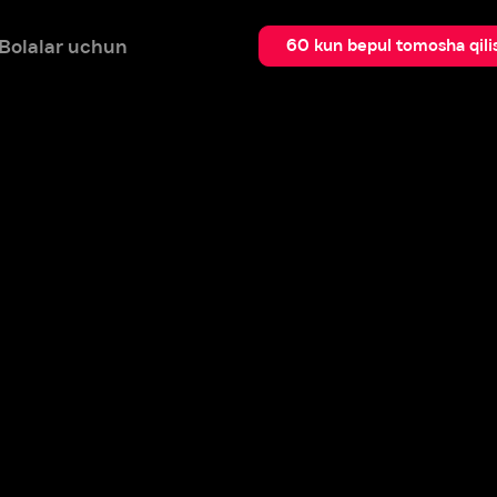
 uchun
Qidir
60 kun bepul tomosha qilish