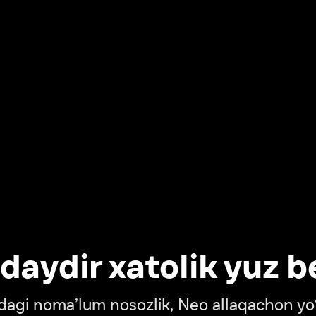
dir xatolik yuz berdi
oma’lum nosozlik, Neo allaqachon yo‘lda
‘tish