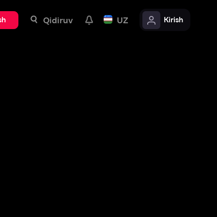
uv
UZ
Kirish