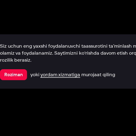
Biz haqimizda
Bo‘limlar