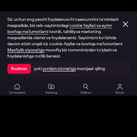
Siz uchun eng yaxshi foydalanuvchi taassurotini ta’minlash
maqsadida, biz veb-saytimizdagi
cookie fayllari va ayrim
boshqa ma’lumotlarni
texnik, tahliliy va marketing
maqsadlarida olamiz va foydalanamiz. Saytimizni ko‘rishda
davom etish orqali siz cookie-fayllar va boshqa ma’lumotlarni
Maxfiylik siyosatiga
muvofiq biz tomonimizdan to‘plash va
foydalanishga rozilik berasiz.
yoki
yordam xizmatiga
murojaat qiling
Roziman
Ilovada ochish
Ivi hisobim
Katalog
Qidiruv
Kirish
Biz haqimizda