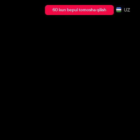
UZ
60 kun bepul tomosha qilish