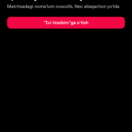
Matritsadagi noma’lum nosozlik, Neo allaqachon yo‘lda
“Ivi hisobim”ga o‘tish