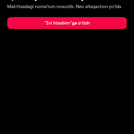
Matritsadagi noma’lum nosozlik, Neo allaqachon yo‘lda
“Ivi hisobim”ga o‘tish