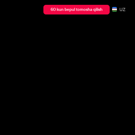
UZ
60 kun bepul tomosha qilish