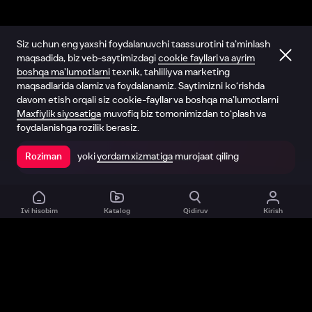
Siz uchun eng yaxshi foydalanuvchi taassurotini ta’minlash
maqsadida, biz veb-saytimizdagi
cookie fayllari va ayrim
boshqa ma’lumotlarni
texnik, tahliliy va marketing
maqsadlarida olamiz va foydalanamiz. Saytimizni ko‘rishda
davom etish orqali siz cookie-fayllar va boshqa ma’lumotlarni
Maxfiylik siyosatiga
muvofiq biz tomonimizdan to‘plash va
foydalanishga rozilik berasiz.
yoki
yordam xizmatiga
murojaat qiling
Roziman
Ilovada ochish
Ivi hisobim
Katalog
Qidiruv
Kirish
Biz haqimizda