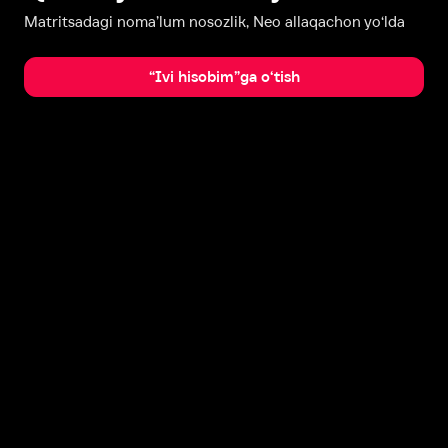
Matritsadagi noma’lum nosozlik, Neo allaqachon yo‘lda
“Ivi hisobim”ga o‘tish