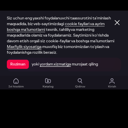
Siz uchun eng yaxshi foydalanuvchi taassurotini ta’minlash
maqsadida, biz veb-saytimizdagi
cookie fayllari va ayrim
boshqa ma’lumotlarni
texnik, tahliliy va marketing
maqsadlarida olamiz va foydalanamiz. Saytimizni ko‘rishda
davom etish orqali siz cookie-fayllar va boshqa ma’lumotlarni
Maxfiylik siyosatiga
muvofiq biz tomonimizdan to‘plash va
foydalanishga rozilik berasiz.
yoki
yordam xizmatiga
murojaat qiling
Roziman
Ilovada ochish
Ivi hisobim
Katalog
Qidiruv
Kirish
Biz haqimizda