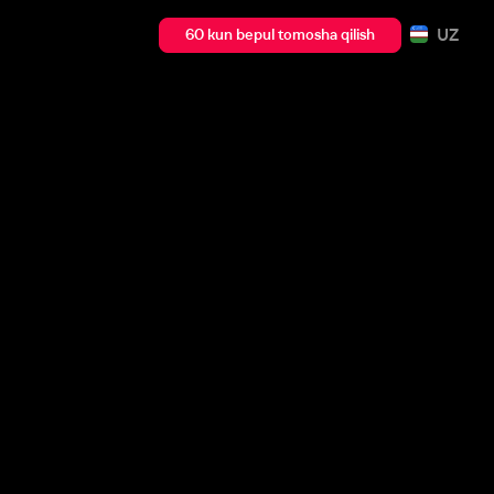
UZ
60 kun bepul tomosha qilish