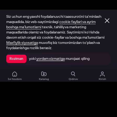
Siz uchun eng yaxshi foydalanuvchi taassurotini ta’minlash
maqsadida, biz veb-saytimizdagi
cookie fayllari va ayrim
boshqa ma’lumotlarni
texnik, tahliliy va marketing
maqsadlarida olamiz va foydalanamiz. Saytimizni ko‘rishda
davom etish orqali siz cookie-fayllar va boshqa ma’lumotlarni
Maxfiylik siyosatiga
muvofiq biz tomonimizdan to‘plash va
foydalanishga rozilik berasiz.
yoki
yordam xizmatiga
murojaat qiling
Roziman
Ilovada ochish
Ivi hisobim
Katalog
Qidiruv
Kirish
Biz haqimizda