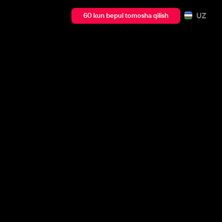
UZ
60 kun bepul tomosha qilish