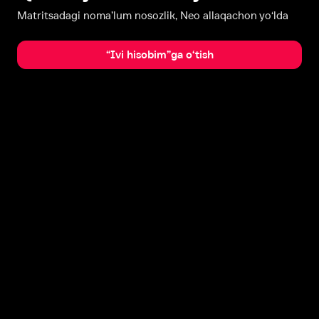
Matritsadagi noma’lum nosozlik, Neo allaqachon yo‘lda
“Ivi hisobim”ga o‘tish