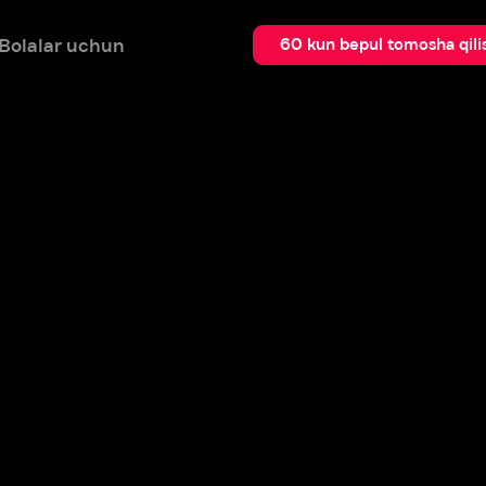
 uchun
Qidir
60 kun bepul tomosha qilish