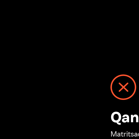
Qanday
Matritsadagi n
“Ivi hisobim”ga o