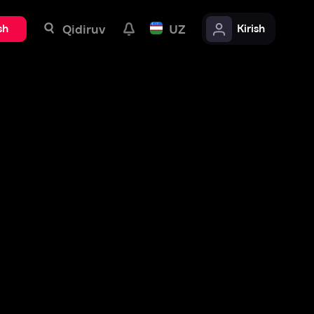
uv
UZ
Kirish