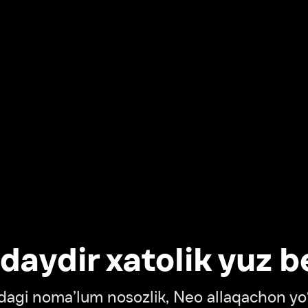
dir xatolik yuz berdi
oma’lum nosozlik, Neo allaqachon yo‘lda
‘tish