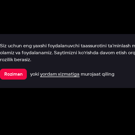
Biz haqimizda
Bo‘limlar