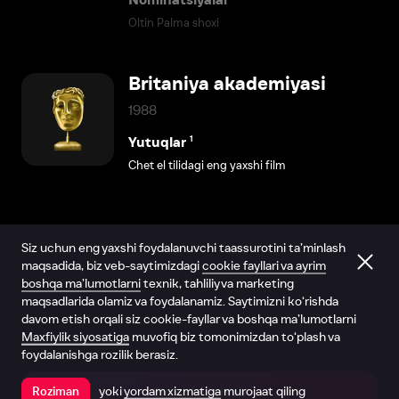
Oltin Palma shoxi
Britaniya akademiyasi
1988
1
Yutuqlar
Chet el tilidagi eng yaxshi film
Siz uchun eng yaxshi foydalanuvchi taassurotini ta’minlash
maqsadida, biz veb-saytimizdagi
cookie fayllari va ayrim
boshqa ma’lumotlarni
texnik, tahliliy va marketing
maqsadlarida olamiz va foydalanamiz. Saytimizni ko‘rishda
davom etish orqali siz cookie-fayllar va boshqa ma’lumotlarni
Maxfiylik siyosatiga
muvofiq biz tomonimizdan to‘plash va
foydalanishga rozilik berasiz.
yoki
yordam xizmatiga
murojaat qiling
Roziman
Ilovada ochish