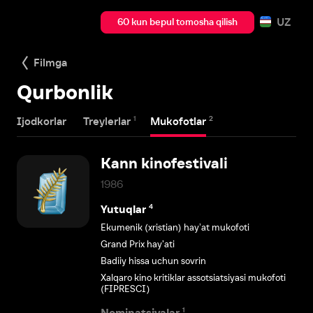
UZ
60 kun bepul tomosha qilish
Filmga
Qurbonlik
1
2
Ijodkorlar
Treylerlar
Mukofotlar
Kann kinofestivali
1986
4
Yutuqlar
Ekumenik (xristian) hayʼat mukofoti
Grand Prix hay’ati
Badiiy hissa uchun sovrin
Xalqaro kino kritiklar assotsiatsiyasi mukofoti
(FIPRESCI)
1
Nominatsiyalar