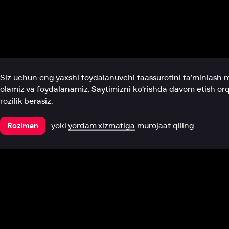
Biz haqimizda
Bo‘limlar