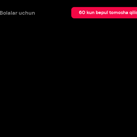
 uchun
Qidir
60 kun bepul tomosha qilish