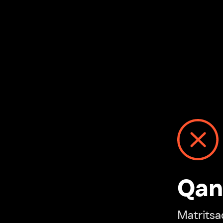
Qanday
Matritsadagi n
“Ivi hisobim”ga o