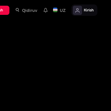
uv
UZ
Kirish