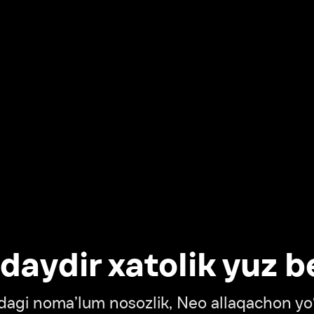
dir xatolik yuz berdi
oma’lum nosozlik, Neo allaqachon yo‘lda
‘tish