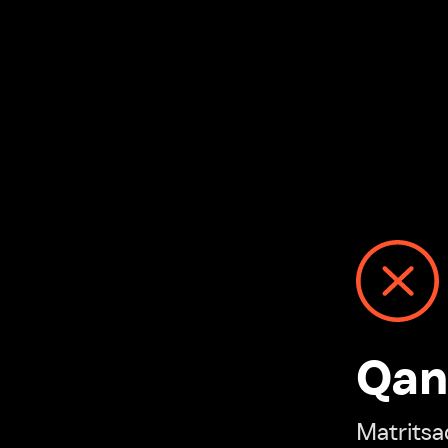
Qanday
Matritsadagi n
“Ivi hisobim”ga o