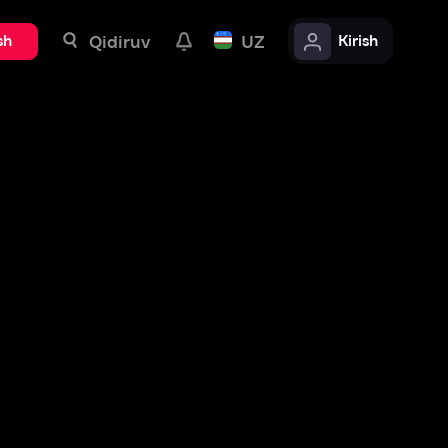
uv
UZ
Kirish