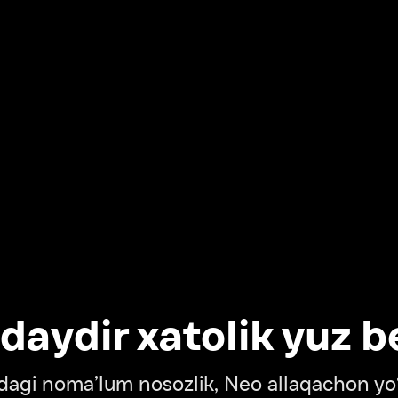
dir xatolik yuz berdi
oma’lum nosozlik, Neo allaqachon yo‘lda
‘tish