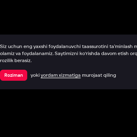
Biz haqimizda
Bo‘limlar