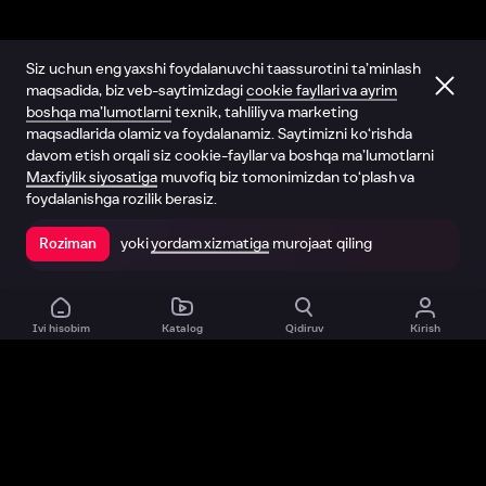
Siz uchun eng yaxshi foydalanuvchi taassurotini ta’minlash
maqsadida, biz veb-saytimizdagi
cookie fayllari va ayrim
boshqa ma’lumotlarni
texnik, tahliliy va marketing
maqsadlarida olamiz va foydalanamiz. Saytimizni ko‘rishda
davom etish orqali siz cookie-fayllar va boshqa ma’lumotlarni
Maxfiylik siyosatiga
muvofiq biz tomonimizdan to‘plash va
foydalanishga rozilik berasiz.
yoki
yordam xizmatiga
murojaat qiling
Roziman
Ilovada ochish
Ivi hisobim
Katalog
Qidiruv
Kirish
Biz haqimizda