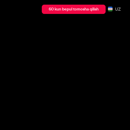
UZ
60 kun bepul tomosha qilish