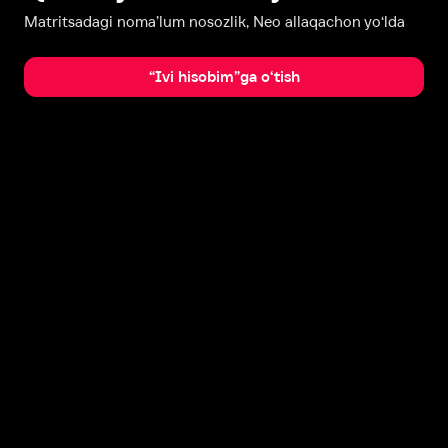
Matritsadagi noma’lum nosozlik, Neo allaqachon yo‘lda
“Ivi hisobim”ga o‘tish